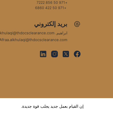
+971 50 856 7222
 +971 50 422 6860
بريد إلكتروني
ابراهيم.lkhulaqi@thdocsclearance.com
Afraa.alkhulaqi@thdocsclearance.com
إن القيام بعمل جديد يجلب قوة جديدة.