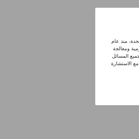
نحن طاهرة حمداني لخدمات تخليص المعاملات، مقرنا في دبي، الإمارات العربية المتحدة، منذ عام 
2018، متخصصون في تسهيل وتخليص جميع وظائف التوثيق في جميع الدوائر الحكومية ومعالجة 
جميع أنواع اهتمامات العلاقات العامة، بدءًا من إنشاء عمل جديد مع إعداد و تخليص جميع المسائل 
القانونية المتعلقة بتصفية الشركة من خلال تقديم خدمة فعالة وفي الوقت المناسب مع الاستشارة 